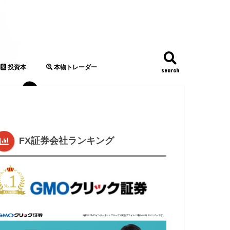
投資本
本物トレーダー
search
FX本
株式投資本
マネーリテラシー本
FX証券会社ランキング