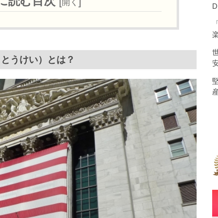
に読む目次
[
]
開く
うとうけい）とは？