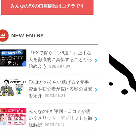
みんなのFXの口座開設はコチラです
NEW ENTRY
『FXで稼ぐコツ9選！』上手な
人を徹底的に真似することから
始めよう
2023.07.09
FXはどのくらい稼げる？元手
資金や初心者が稼げる額の目安
を紹介
2023.06.21
みんなのFX 評判・口コミが凄
い？メリット・デメリットを徹
底解説
2023.06.14