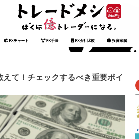
FXチャート
FX手法
FX会社比較
投資家脳
FX用語集
株式投資 単語
投資家名言
LINE FX
SBI FXトレード
ネオモバFX
みんなのFX
FXなび
経済指標
相場格言
名言
教えて！チェックするべき重要ポイ