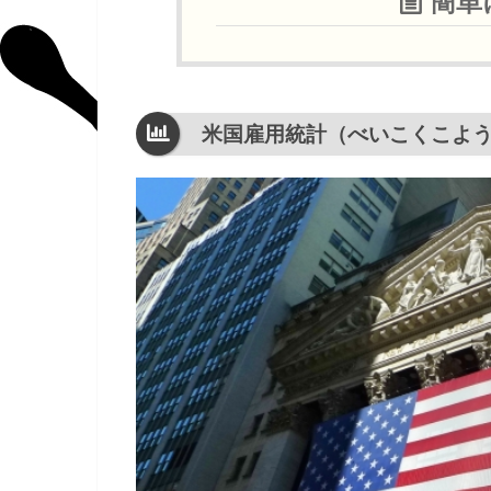
簡単
米国雇用統計（べいこくこよ