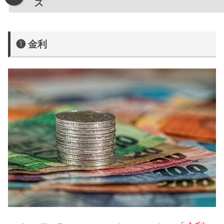
ズ
❶ 金利