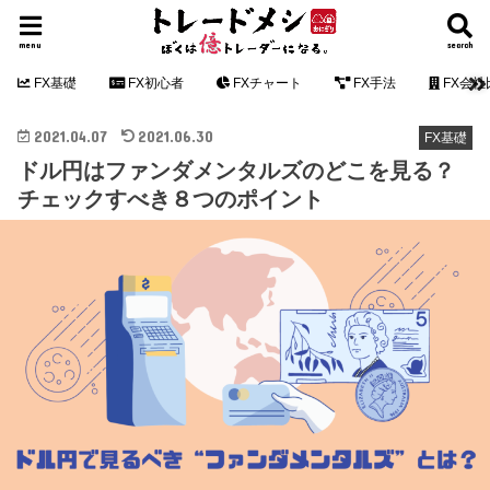
menu
search
FX基礎
FX初心者
FXチャート
FX手法
FX会社
2021.04.07
2021.06.30
FX基礎
ドル円はファンダメンタルズのどこを見る？
チェックすべき８つのポイント