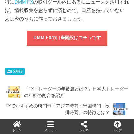
特に
DMM FX
の取引ツール内にあるにニュースを活用すれ
ば、情報収集を怠らずに済むので、口座を持っていない
人は今のうちに作っておきましょう。
DMM FXの口座開設はコチラです
FX基礎
「FXトレーダーの年齢層とは？」日本人トレーダー
の年齢の割合を紹介
FXでおすすめの時間帯「アジア時間・米国時間・欧
州時間」の特徴とは？
ホーム
メニュー
シェア
トップ
RECOMMEND
こちらの記事も人気です。