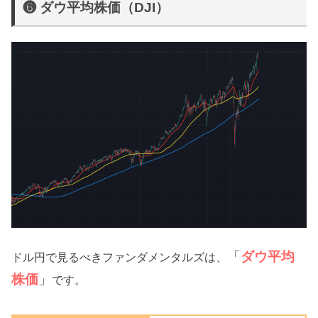
❻ ダウ平均株価（DJI）
「
ダウ平均
ドル円で見るべきファンダメンタルズは、
株価
」
です。