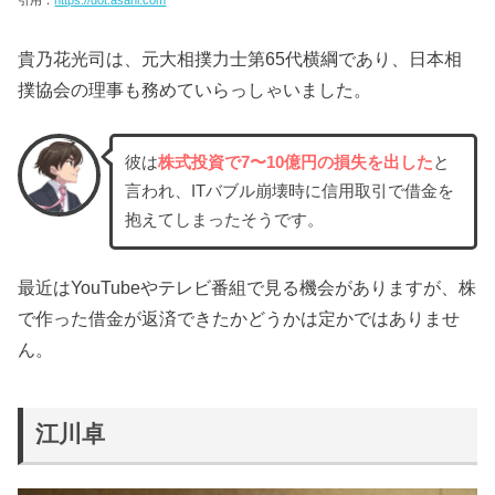
引用：
https://dot.asahi.com
貴乃花光司は、元大相撲力士第65代横綱であり、日本相
撲協会の理事も務めていらっしゃいました。
彼は
株式投資で7〜10億円の損失を出した
と
言われ、ITバブル崩壊時に信用取引で借金を
抱えてしまったそうです。
最近はYouTubeやテレビ番組で見る機会がありますが、株
で作った借金が返済できたかどうかは定かではありませ
ん。
江川卓