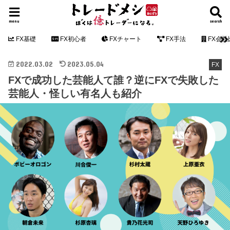
menu
search
FX基礎
FX初心者
FXチャート
FX手法
FX会社
2022.03.02
2023.05.04
FX
FXで成功した芸能人て誰？逆にFXで失敗した
芸能人・怪しい有名人も紹介