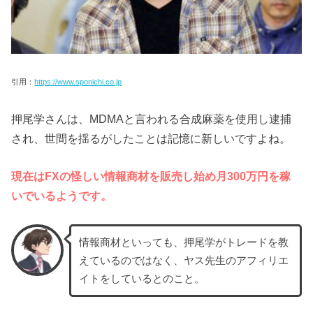
引用：
https://www.sponichi.co.jp
押尾学さんは、MDMAと言われる合成麻薬を使用し逮捕
され、世間を揺るがしたことは記憶に新しいですよね。
現在はFXの怪しい情報商材を販売し始め月300万円
を稼
いでいる
ようです。
情報商材といっても、押尾学がトレードを教
えているのではなく、ヤス先生のアフィリエ
イトをしているとのこと。