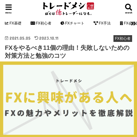
menu
search
FX基礎
FX初心者
FXチャート
FX手法
FX会社
2021.05.05
2023.10.11
FX初心者
FXをやるべき11個の理由！失敗しないための
対策方法と勉強のコツ