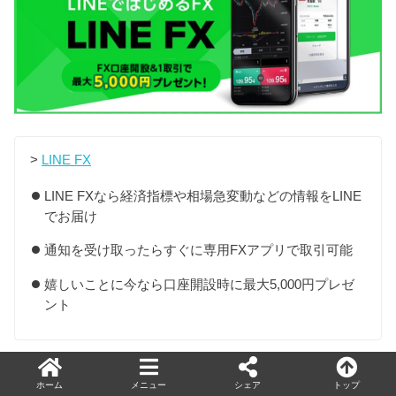
>
LINE FX
LINE FXなら経済指標や相場急変動などの情報をLINE
でお届け
通知を受け取ったらすぐに専用FXアプリで取引可能
嬉しいことに今なら口座開設時に最大5,000円プレゼ
ント
ホーム
メニュー
シェア
トップ
LINE FXの口座開設はコチラです