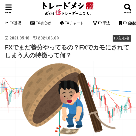
menu
search
FX基礎
FX初心者
FXチャート
FX手法
FX会社
2021.05.18
2021.06.09
FX初心者
FXでまだ養分やってるの？FXでカモにされて
しまう人の特徴って何？