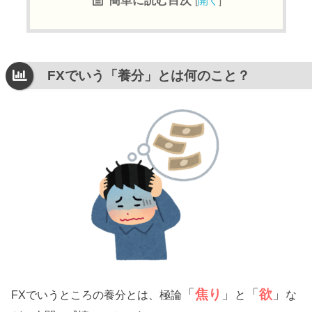
簡単に読む目次
[
開く
]
FXでいう「養分」とは何のこと？
「
焦り
」
「
欲
」
FXでいうところの養分とは、極論
と
な